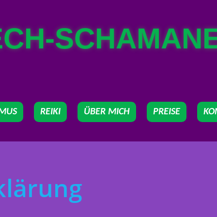
ECH-SCHAMAN
SMUS
REIKI
ÜBER MICH
PREISE
KO
klärung