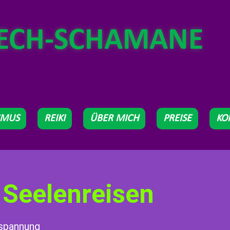
LECH-SCHAMANE
SMUS
REIKI
ÜBER MICH
PREISE
KO
 Seelenreisen
tspannung